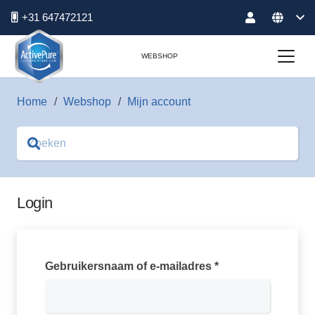
+31 647472121
WEBSHOP
Home
/
Webshop
/
Mijn account
Login
Vereist
Gebruikersnaam of e-mailadres
*