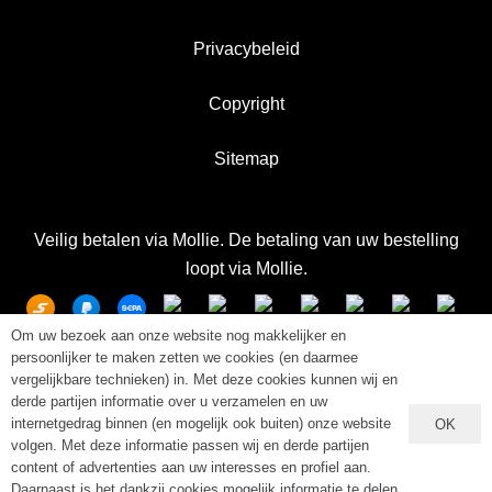
Privacybeleid
Copyright
Sitemap
Veilig betalen via Mollie. De betaling van uw bestelling
loopt via
Mollie
.
Om uw bezoek aan onze website nog makkelijker en
persoonlijker te maken zetten we cookies (en daarmee
vergelijkbare technieken) in. Met deze cookies kunnen wij en
derde partijen informatie over u verzamelen en uw
internetgedrag binnen (en mogelijk ook buiten) onze website
OK
volgen. Met deze informatie passen wij en derde partijen
content of advertenties aan uw interesses en profiel aan.
Daarnaast is het dankzij cookies mogelijk informatie te delen